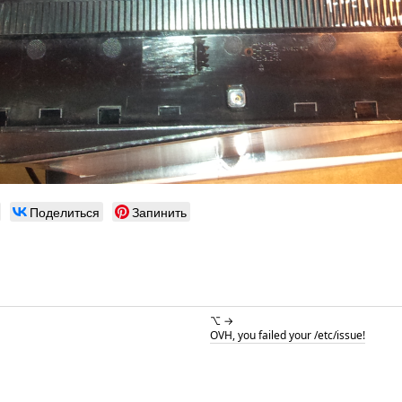
Поделиться
Запинить
⌥ →
OVH, you failed your /etc/issue!