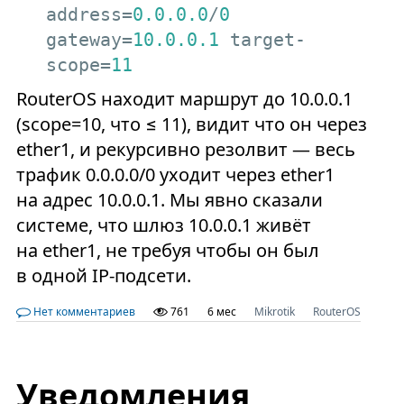
address=
0.0
.0
.0
/
0
gateway=
10.0
.0
.1
 target-
scope=
11
RouterOS находит маршрут до 10.0.0.1
(scope=10, что ≤ 11), видит что он через
ether1, и рекурсивно резолвит — весь
трафик 0.0.0.0/0 уходит через ether1
на адрес 10.0.0.1. Мы явно сказали
системе, что шлюз 10.0.0.1 живёт
на ether1, не требуя чтобы он был
в одной IP-подсети.
Нет комментариев
761
6 мес
Mikrotik
RouterOS
Уведомления