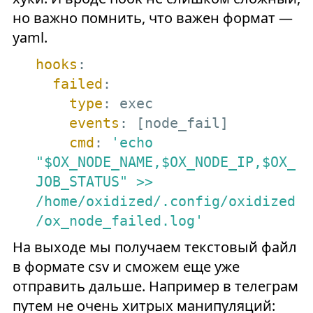
но важно помнить, что важен формат —
yaml.
hooks
:

failed
:

type
: exec

events
: [node_fail]

cmd
: 
'echo 
"$OX_NODE_NAME,$OX_NODE_IP,$OX_
JOB_STATUS" >> 
/home/oxidized/.config/oxidized
/ox_node_failed.log'
На выходе мы получаем текстовый файл
в формате csv и сможем еще уже
отправить дальше. Например в телеграм
путем не очень хитрых манипуляций: