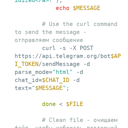
idized</a>!"
);

echo
$MESSAGE
# Use the curl command 
to send the message - 
отправляем сообщение
        curl -s -X POST 
https://api.telegram.org/bot
$AP
I_TOKEN
/sendMessage -d 
parse_mode=
"html"
 -d 
chat_id=
$CHAT_ID
 -d 
text=
"
$MESSAGE
"
;

done
 < 
$FILE
# Clean file - очищаем 