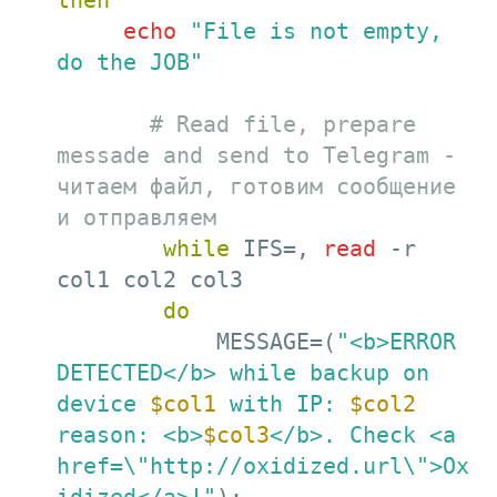
then
echo
"File is not empty, 
do the JOB"
# Read file, prepare 
messade and send to Telegram - 
читаем файл, готовим сообщение 
и отправляем
while
 IFS=, 
read
 -r 
col1 col2 col3

do
            MESSAGE=(
"<b>ERROR 
DETECTED</b> while backup on 
device 
$col1
 with IP: 
$col2
reason: <b>
$col3
</b>. Check <a 
href=\"http://oxidized.url\">Ox