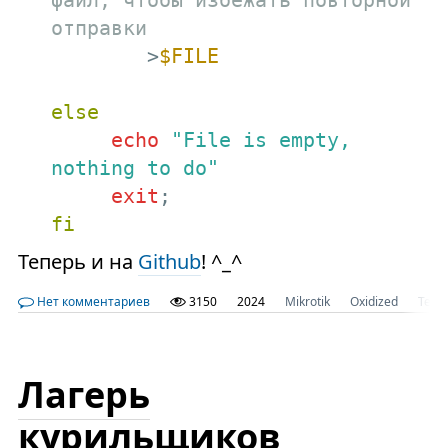
файл, чтобы избежать повторной 
отправки
        >
$FILE
else
echo
"File is empty, 
nothing to do"
exit
fi
Теперь и на
Github
! ^_^
Нет комментариев
3150
2024
Mikrotik
Oxidized
Tele
Лагерь
курильщиков