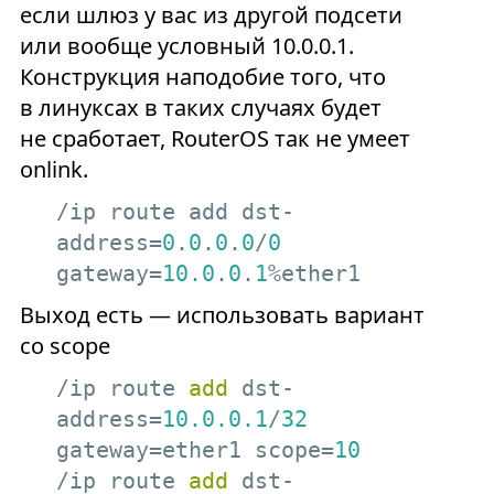
если шлюз у вас из другой подсети
или вообще условный 10.0.0.1.
Конструкция наподобие того, что
в линуксах в таких случаях будет
не сработает, RouterOS так не умеет
onlink.
/ip route add dst-
address=
0
.
0
.
0
.
0
/
0
gateway=
10.0
.
0
.
1
%ether1
Выход есть — использовать вариант
со scope
/ip route 
add
 dst-
address=
10.0
.0
.1
/
32
gateway=ether1 scope=
10
/ip route 
add
 dst-