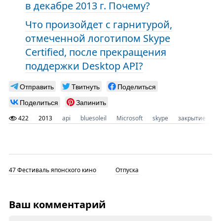
в декабре 2013 г. Почему?
Что произойдет с гарнитурой,
отмеченной логотипом Skype
Certified, после прекращения
поддержки Desktop API?
Отправить
Твитнуть
Поделиться
Поделиться
Запинить
422
2013
api
bluesoleil
Microsoft
skype
закрытие
м
47 Фестиваль японского кино
Отпуска
Ваш комментарий