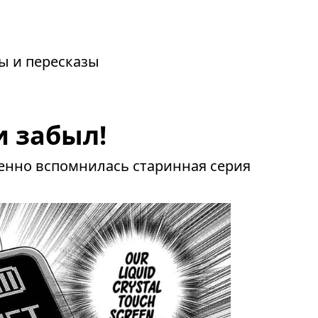
зы и пересказы
и забыл!
овенно вспомнилась старинная серия