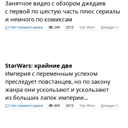
Занятное видео с обзором джедаев
с первой по шестую часть плюс сериалы
и немного по комиксам
Нет комментариев
240
2015
Star Wars
Джордж Лукас
StarWars: крайние две
Империя с переменным успехом
преследует повстанцев, но по закону
жанра они ускользают и ускользают
из больших лапок империи...
Нет комментариев
469
2015
Star Wars
Джордж Лукас