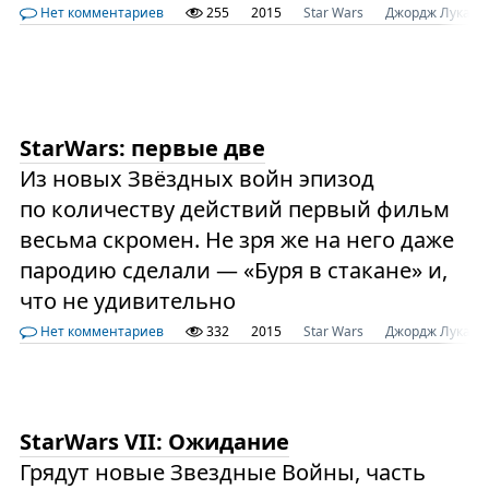
Нет комментариев
255
2015
Star Wars
Джордж Лукас
StarWars: первые две
Из новых Звёздных войн эпизод
по количеству действий первый фильм
весьма скромен. Не зря же на него даже
пародию сделали — «Буря в стакане» и,
что не удивительно
Нет комментариев
332
2015
Star Wars
Джордж Лукас
StarWars VII: Ожидание
Грядут новые Звездные Войны, часть