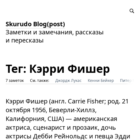
Skurudo Blog(post)
Заметки и замечания, рассказы
и пересказы
Тег: Кэрри Фишер
7 заметок
См. также:
Джордж Лукас
Кенни Бейкер
Питер Ме
Кэрри Фишер (англ. Carrie Fisher; род. 21
октября 1956, Беверли-Хиллз,
Калифорния, США) — американская
актриса, сценарист и прозаик, дочь
актрисы Дебби Рейнольдс и певца Эдди