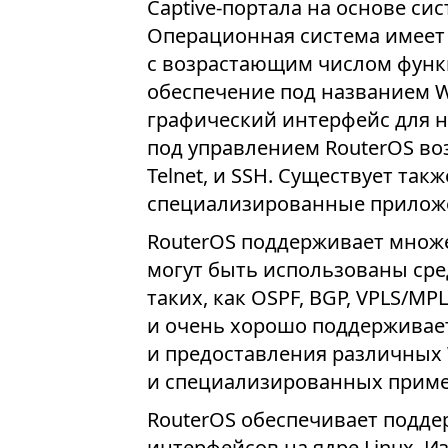
Captive-портала на основе си
Операционная система имеет
с возрастающим числом функц
обеспечение под названием W
графический интерфейс для н
под управлением RouterOS воз
Telnet, и SSH. Существует та
специализированные приложе
RouterOS поддерживает множе
могут быть использованы ср
таких, как OSPF, BGP, VPLS/MP
и очень хорошо поддерживаетс
и предоставления различных 
и специализированных приме
RouterOS обеспечивает подде
интерфейсов на ядре Linux. 