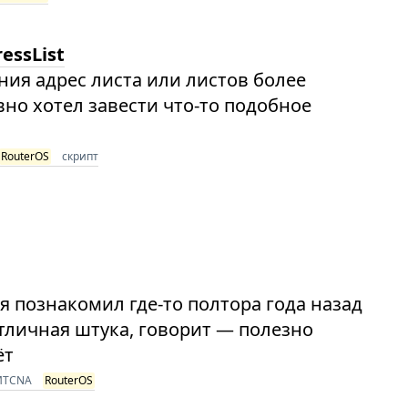
essList
ния адрес листа или листов более
но хотел завести что-то подобное
RouterOS
скрипт
я познакомил где-то полтора года назад
тличная штука, говорит — полезно
ёт
MTCNA
RouterOS