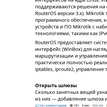
поддерживаются решения на о
RouterOS версии 3.x). Mikroti
программного обеспечения, к
устройств и ПО Mikrotik с н
технологиями, такими как IPv
RouterOS предоставляет сист
интерфейс (WinBox) для нагл
маршрутизации и управления 
практически полностью реали
iptables, iproute2, управлени
Открыть шлюзы
Сколько занятных вещей узна
из них — добавление шлюза 
Нет комментариев
761
6 мес
Mikrotik