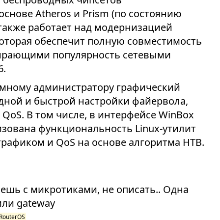
снове Atheros и Prism (по состоянию
k также работает над модернизацией
оторая обеспечит полную совместимость
абирающими популярность сетевыми
6.
емному администратору графический
ядной и быстрой настройки файервола,
QoS. В том числе, в интерфейсе WinBox
зована функциональность Linux-утилит
е трафиком и QoS на основе алгоритма HTB.
ешь с микротиками, не описать.. Одна
или gateway
RouterOS