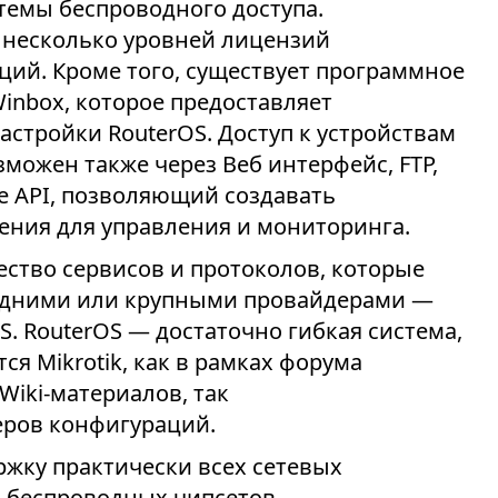
стемы беспроводного доступа.
 несколько уровней лицензий
ий. Кроме того, существует программное
inbox, которое предоставляет
астройки RouterOS. Доступ к устройствам
можен также через Веб интерфейс, FTP,
кже API, позволяющий создавать
ния для управления и мониторинга.
ство сервисов и протоколов, которые
едними или крупными провайдерами —
LS. RouterOS — достаточно гибкая система,
я Mikrotik, как в рамках форума
Wiki-материалов, так
ров конфигураций.
ржку практически всех сетевых
Из беспроводных чипсетов