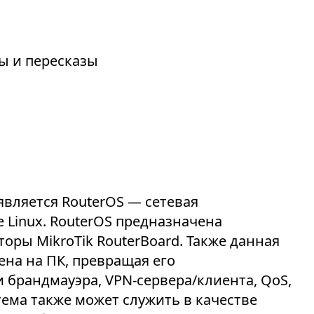
зы и пересказы
является RouterOS — сетевая
 Linux. RouterOS предназначена
оры MikroTik RouterBoard. Также данная
ена на ПК, превращая его
 брандмауэра, VPN-сервера/клиента, QoS,
тема также может служить в качестве