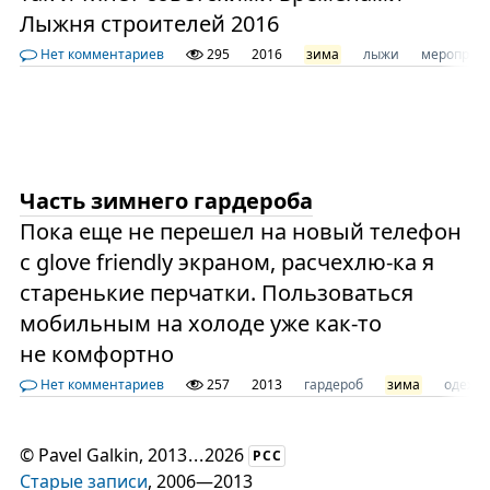
Лыжня строителей 2016
Нет комментариев
295
2016
зима
лыжи
мероприя
Часть зимнего гардероба
Пока еще не перешел на новый телефон
с glove friendly экраном, расчехлю-ка я
старенькие перчатки. Пользоваться
мобильным на холоде уже как-то
не комфортно
Нет комментариев
257
2013
гардероб
зима
одежд
©
Pavel Galkin
, 2013
...
2026
РСС
Старые записи
, 2006—2013