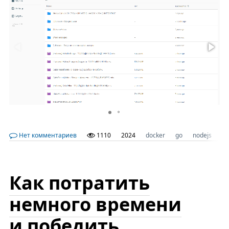
Нет комментариев
1110
2024
docker
go
nodejs
W
Как потратить
немного времени
и победить