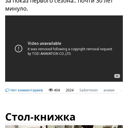
за показ первого сезона.. почти 30 лет
минуло.
Нет комментариев
404
2024
Sailormoon
аниме
дне
Стол-книжка