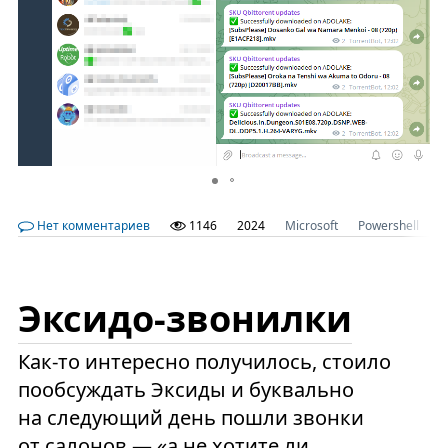
Нет комментариев
1146
2024
Microsoft
Powershell
T
Эксидо-звонилки
Как-то интересно получилось, стоило
пообсуждать Эксиды и буквально
на следующий день пошли звонки
от салонов — «а не хотите ли