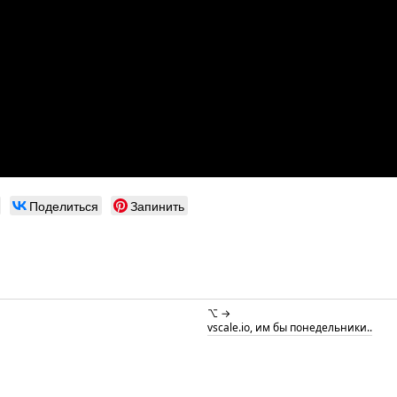
Поделиться
Запинить
⌥ →
vscale.io, им бы понедельники..