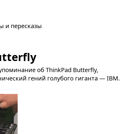
зы и пересказы
tterfly
поминание об ThinkPad Butterfly,
ческий гений голубого гиганта — IBM.