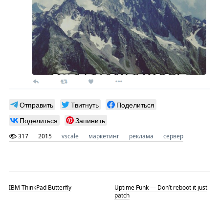
Отправить
Твитнуть
Поделиться
Поделиться
Запинить
317
2015
vscale
маркетинг
реклама
сервер
IBM ThinkPad Butterfly
Uptime Funk — Don’t reboot it just
patch