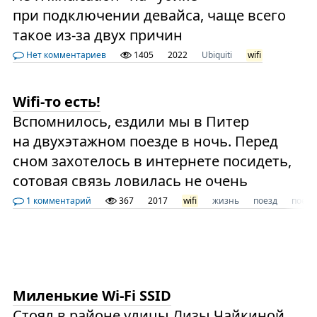
при подключении девайса, чаще всего
такое из-за двух причин
Нет комментариев
1405
2022
Ubiquiti
wifi
Wifi-то есть!
Вспомнилось, ездили мы в Питер
на двухэтажном поезде в ночь. Перед
сном захотелось в интернете посидеть,
сотовая связь ловилась не очень
1 комментарий
367
2017
wifi
жизнь
поезд
поезд
Миленькие Wi-Fi SSID
Стоял в районе улицы Лизы Чайкиной