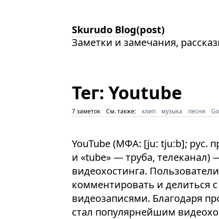
Skurudo Blog(post)
Заметки и замечания, расска
Тег: Youtube
7 заметок
См. также:
клип
музыка
песня
Go
YouTube (МФА: [juː tjuːb]; рус
и «tube» — труба, телеканал)
видеохостинга. Пользователи
комментировать и делиться 
видеозаписями. Благодаря пр
стал популярнейшим видеохо