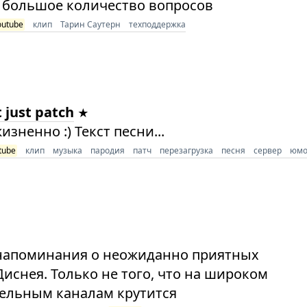
 большое количество вопросов
outube
клип
Тарин Саутерн
техподдержка
 just patch
зненно :) Текст песни...
tube
клип
музыка
пародия
патч
перезагрузка
песня
сервер
юмо
 напоминания о неожиданно приятных
Диснея. Только не того, что на широком
абельным каналам крутится